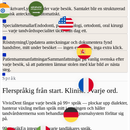
AI-skrivare
Lyssnar under varje besök. Samtalet blir en strukturerad
klinisk anteckning, automatiskt.
Specialitetsmallar
Endodonti, parodontologi, ortodonti, oral kirurgi
— varje tandvårdsspecialitet täckt från dag ett.
Röststyrning
Uppdatera anteckningar och dokumentera fynd
handsfree, mitt under besöket — ingen extra app, inga extra klick.
Patientsammanfattningar
Sammanfattningar på vanlig svenska efter
varje besök, så att patienten lämnar stolen med klar bild av nästa
steg.
Språk
Flerspråkig från start. Klinisk i varje ord.
VivioDent fångar varje besök på 99+ språk — plockar upp dialekter,
hanterar växling mellan språk mitt i meningen och håller
tandvårdstermerna som behandlarna i ditt journalsystem förlitar sig
på.
99+ språk
En integration, varje tandläkares språk.