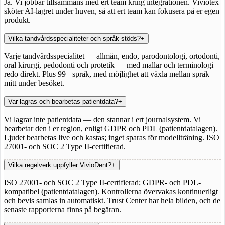
Ja. Vi jobbar tillsammans med ert team kring integrationen. Viviotex
sköter AI-lagret under huven, så att ert team kan fokusera på er egen
produkt.
Vilka tandvårdsspecialiteter och språk stöds?
+
Varje tandvårdsspecialitet — allmän, endo, parodontologi, ortodonti,
oral kirurgi, pedodonti och protetik — med mallar och terminologi
redo direkt. Plus 99+ språk, med möjlighet att växla mellan språk
mitt under besöket.
Var lagras och bearbetas patientdata?
+
Vi lagrar inte patientdata — den stannar i ert journalsystem. Vi
bearbetar den i er region, enligt GDPR och PDL (patientdatalagen).
Ljudet bearbetas live och kastas; inget sparas för modellträning. ISO
27001- och SOC 2 Type II-certifierad.
Vilka regelverk uppfyller VivioDent?
+
ISO 27001- och SOC 2 Type II-certifierad; GDPR- och PDL-
kompatibel (patientdatalagen). Kontrollerna övervakas kontinuerligt
och bevis samlas in automatiskt. Trust Center har hela bilden, och de
senaste rapporterna finns på begäran.