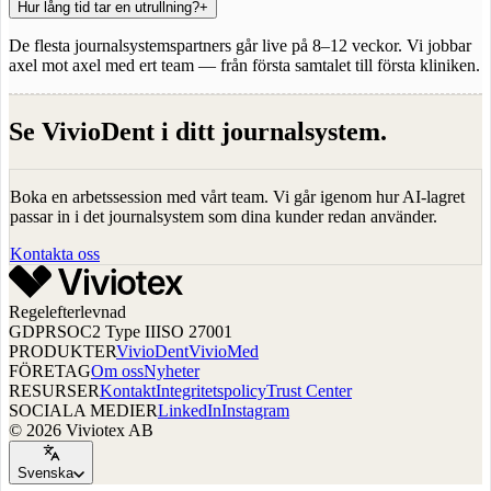
Hur lång tid tar en utrullning?
+
De flesta journalsystemspartners går live på 8–12 veckor. Vi jobbar
axel mot axel med ert team — från första samtalet till första kliniken.
Se VivioDent i ditt journalsystem.
Boka en arbetssession med vårt team. Vi går igenom hur AI-lagret
passar in i det journalsystem som dina kunder redan använder.
Kontakta oss
Regelefterlevnad
GDPR
SOC2 Type II
ISO 27001
PRODUKTER
VivioDent
VivioMed
FÖRETAG
Om oss
Nyheter
RESURSER
Kontakt
Integritetspolicy
Trust Center
SOCIALA MEDIER
LinkedIn
Instagram
© 2026 Viviotex AB
Svenska