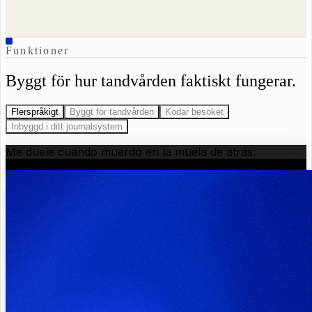
Funktioner
Byggt för hur tandvården faktiskt fungerar.
Flerspråkigt
Byggt för tandvården
Kodar besöket
Inbyggd i ditt journalsystem
Me duele cuando muerdo en la muela de atrás.